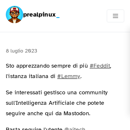
prealpinux
8 luglio 2023
Sto apprezzando sempre di più
#
Feddit
,
l'istanza italiana di
#
Lemmy
.
Se interessati gestisco una community
sull'Intelligenza Artificiale che potete
seguire anche qui da Mastodon.
Basta seguire l'utente
@
aitech