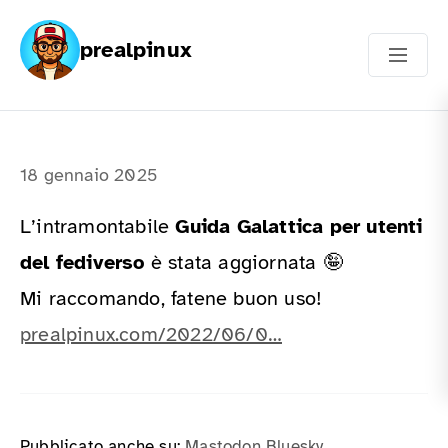
prealpinux
18 gennaio 2025
L’intramontabile
Guida Galattica per utenti
del fediverso
è stata aggiornata 🤪
Mi raccomando, fatene buon uso!
prealpinux.com/2022/06/0…
Pubblicato anche su:
Mastodon
Bluesky