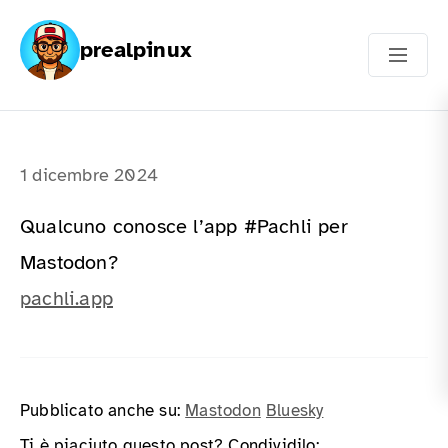
prealpinux
1 dicembre 2024
Qualcuno conosce l’app #Pachli per
Mastodon?
pachli.app
Pubblicato anche su:
Mastodon
Bluesky
Ti è piaciuto questo post? Condividilo: