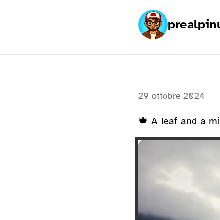
prealpin
29 ottobre 2024
🍁 A leaf and a m