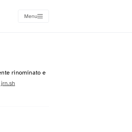
Menu
ente rinominato e
:
jrn.sh