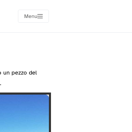
Menu
co un pezzo del
.