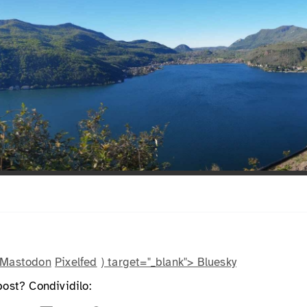
Mastodon
Pixelfed
) target="_blank"> Bluesky
post? Condividilo: