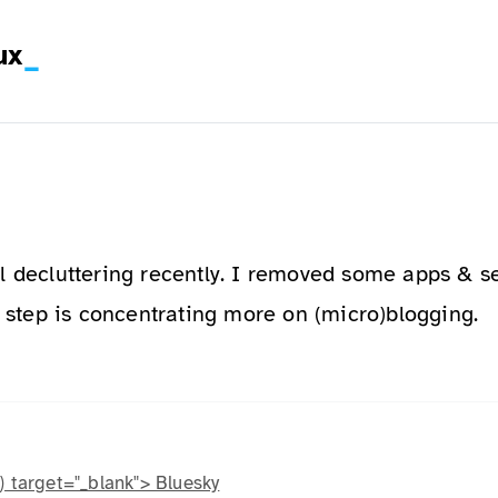
ux
l decluttering recently. I removed some apps & s
t step is concentrating more on (micro)blogging.
) target="_blank"> Bluesky