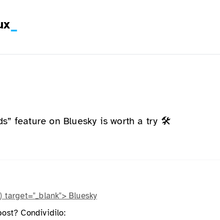
ux
” feature on Bluesky is worth a try 🛠
) target="_blank"> Bluesky
post? Condividilo: