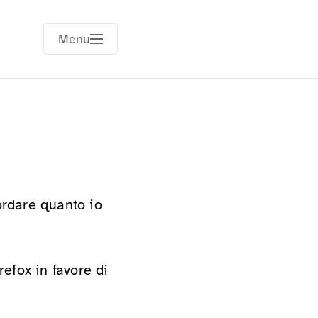
Menu
ordare quanto io
efox in favore di