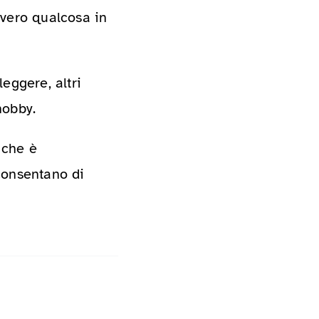
vvero qualcosa in
eggere, altri
hobby.
 che è
consentano di