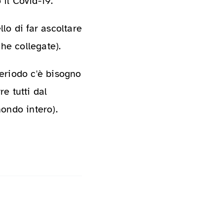
 il Covid-19.
lo di far ascoltare
he collegate).
eriodo c'è bisogno
e tutti dal
ondo intero).