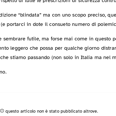
spetto di tutte le prescrizioni di sicurezza contro
izione “blindata” ma con uno scopo preciso, quel
 (e portarci in dote il consueto numero di polemic
e sembrare futile, ma forse mai come in questo p
to leggero che possa per qualche giorno distrarr
 che stiamo passando (non solo in Italia ma nel m
mo.
questo articolo non è stato pubblicato altrove.