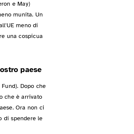
eron e May)
 meno munita. Un
dall'UE meno di
vere una cospicua
nostro paese
y Fund). Dopo che
o che è arrivato
Paese. Ora non ci
o di spendere le