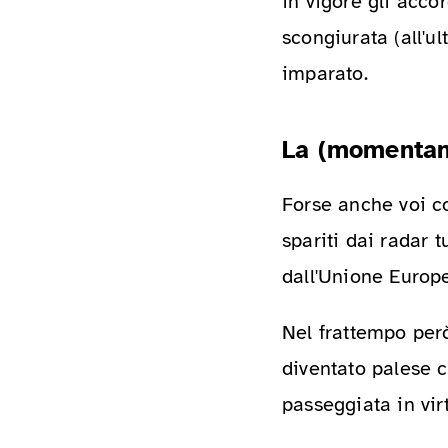
in vigore gli accor
scongiurata (all'
imparato.
La (momentane
Forse anche voi c
spariti dai radar t
dall'Unione Europ
Nel frattempo però
diventato palese 
passeggiata in virt