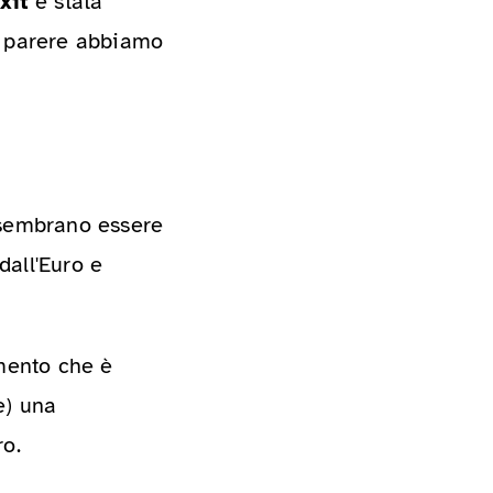
xit
è stata
o parere abbiamo
 sembrano essere
dall'Euro e
omento che è
e) una
ro.