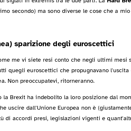
di siglati in extremis tra le due parti. La
Hard Bre
ultimo secondo) ma sono diverse le cose che a mi
a) sparizione degli euroscettici
ome me vi siete resi conto che negli ultimi mesi
utti quegli euroscettici che propugnavano l'uscita 
ea. Non preoccupatevi, ritorneranno.
 la Brexit ha indebolito la loro posizione dal m
che uscire dall'Unione Europea non è (giustament
ù di accordi presi, legislazioni vigenti e quant'alt