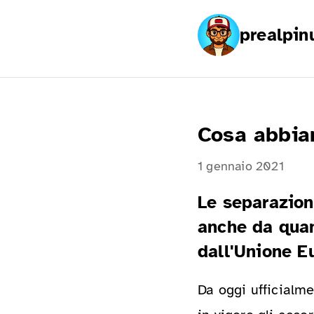
prealpin
Cosa abbia
1 gennaio 2021
Le separazion
anche da quan
dall'Unione E
Da oggi ufficialme