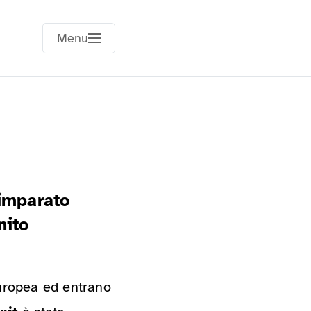
Menu
 imparato
nito
Europea ed entrano